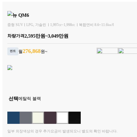
뉴 QM6
중형 SUV
LPG
가솔린
1,997cc~1,998cc
복합연비 8.6~11.6㎞/ℓ
2,595만원~3,049만원
차량가격
276,868
렌트
월
원~
 선택
메탈릭 블랙
일부 외장색상의 경우 추가요금이 발생되오니 별도의 확인 바랍니다.