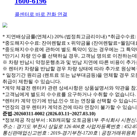
1600-6196
콜센터로 바로 전화 연결
* 지연배상금률(연체시) 20% (법정최고금리이내)
*취급수수료:
*중도해지수수료: 잔여렌탈료 x 위약금율 (잔여렌탈료=월임대료(V
*중도해지수수료에 관하여 별도 특약이 있는 경우에는 그 특약
*만기시 차량 인수를 선택하실 경우, 고객님 명의로 이전하는데
※ 차량 반납시 약정운행초과 및 반납 지연에 따른 비용이 추가
※ 렌터카 차량을 반납할 경우 차량 상태에 따라 추가로 원상복
* 일정기간 원리금 (렌트료 또는 납부대금등)을 연체할 경우 모
취급이 제한될 수 있습니다.
*계약 체결전 렌터카 관련 상세사항은 상품설명서와 약관을 참
*고객님에게 별도의 수수료를 요구하거나 수취할 수 없습니다.
*렌터카 계약 만기에 반납,인수 또는 연장을 선택할 수 있습니다
*연장의 경우 렌터카 계약조건에 따라 연장이 불가할 수 있습니
준법-20260311-0002 (2026.03.11~2027.03.10)
*정보제공 작성부서 : KB캐피탈 오토금융1부
주식회사 시현신차
주소 : 경기도 부천시 상일로 126 404호 사업자등록번호 : 452-8
통신판매업신고번호 : 2019-경기부천-1720호 | 공정거래위원회 사