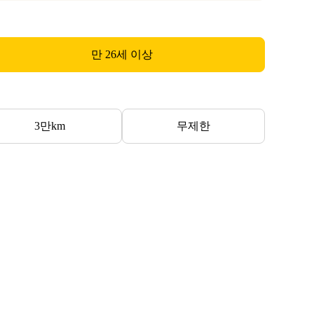
만 26세 이상
3만km
무제한