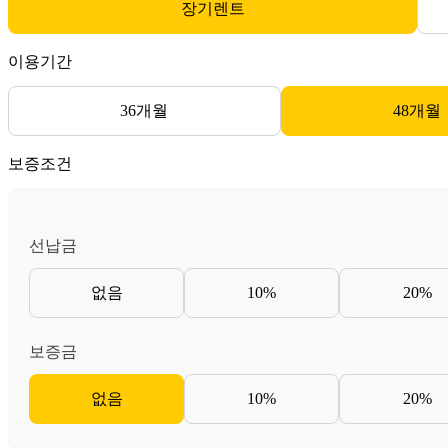
장기렌트
이용기간
36개월
48개월
보증조건
선납금
없음
10%
20%
보증금
없음
10%
20%