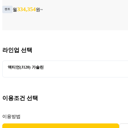
334,354
월
원~
렌트
라인업 선택
액티언(J120) 가솔린
이용조건 선택
이용방법