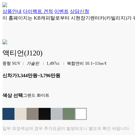
상품안내
다이렉트 견적
이벤트
상담신청
이 홈페이지는 KB캐피탈로부터 시현장기렌터카(카빌리지)가
액티언(J120)
중형 SUV
가솔린
1,497cc
복합연비 10.1~11㎞/ℓ
신차가
3,344만원~3,796만원
색상 선택
그랜드 화이트
일부 외장색상의 경우 추가요금이 발생되오니 별도의 확인 바랍니다.