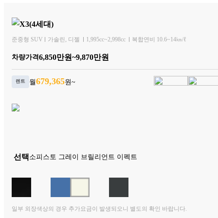
X3(4세대)
준중형 SUV
가솔린
디젤
1,995cc~2,998cc
복합연비 10.6~14㎞/ℓ
6,850만원~9,870만원
차량가격
679,365
렌트
월
원~
 선택
소피스토 그레이 브릴리언트 이펙트
일부 외장색상의 경우 추가요금이 발생되오니 별도의 확인 바랍니다.