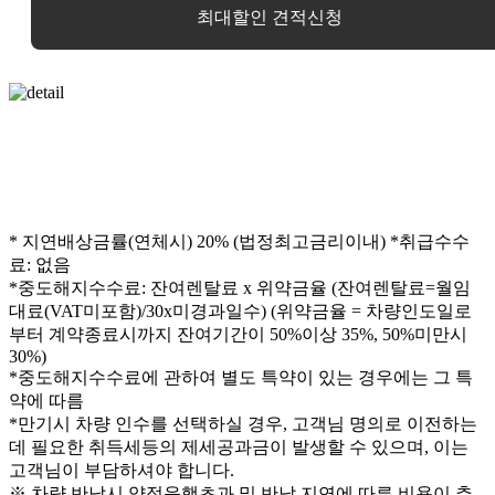
최대할인 견적신청
* 지연배상금률(연체시) 20% (법정최고금리이내)
*취급수수
료: 없음
*중도해지수수료: 잔여렌탈료 x 위약금율 (잔여렌탈료=월임
대료(VAT미포함)/30x미경과일수) (위약금율 = 차량인도일로
부터 계약종료시까지 잔여기간이 50%이상 35%, 50%미만시
30%)
*중도해지수수료에 관하여 별도 특약이 있는 경우에는 그 특
약에 따름
*만기시 차량 인수를 선택하실 경우, 고객님 명의로 이전하는
데 필요한 취득세등의 제세공과금이 발생할 수 있으며, 이는
고객님이 부담하셔야 합니다.
※ 차량 반납시 약정운행초과 및 반납 지연에 따른 비용이 추