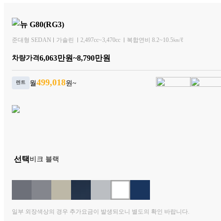
뉴 G80(RG3)
준대형 SEDAN
가솔린
2,497cc~3,470cc
복합연비 8.2~10.5㎞/ℓ
6,063만원~8,790만원
차량가격
499,018
렌트
월
원~
 선택
비크 블랙
일부 외장색상의 경우 추가요금이 발생되오니 별도의 확인 바랍니다.